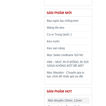
SẢN PHẨM MỚI
Bao ngón tay chống trơn
Máng lên keo
Cọ in Trung Quốc 1
Keo nước
Keo vạn năng
Mực Seiko Urethane SG740
H96 – MỰC IN DI ĐỘNG, IN SỢI
SÁNG KHÔNG ĐỐT BỀ MẶT
Mực Marabin - Chuyên gia in
lụa, click để nhận giá ưu đãi
SẢN PHẨM HOT
Móc khuyên 10mm, 12mm