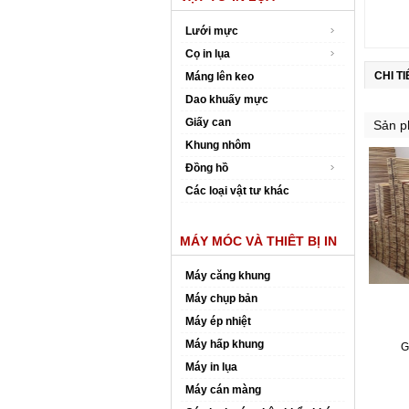
Lưới mực
Cọ in lụa
CHI T
Máng lên keo
Dao khuấy mực
Giấy can
Sản p
Khung nhôm
Đồng hồ
Các loại vật tư khác
MÁY MÓC VÀ THIÊT BỊ IN
Máy căng khung
Máy chụp bản
Máy ép nhiệt
Máy hấp khung
G
Máy in lụa
Máy cán màng