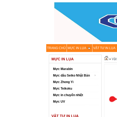
TRANG CHỦ
MỰC IN LỤA
VẬT TƯ IN LỤA
MỰC IN LỤA
»
Vật 
Mực Marabin
Mực dầu Seiko Nhật Bản
Mực Zhong Yi
Mực Teikoku
Mực in chuyển nhiệt
Mực UV
VẬT TƯ IN LỤA