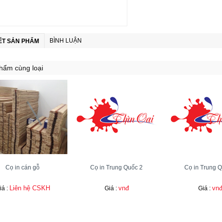
BÌNH LUẬN
IẾT SẢN PHẨM
hẩm cùng loại
Cọ in cán gỗ
Cọ in Trung Quốc 2
Cọ in Trung 
Liên hệ CSKH
vnđ
vn
iá :
Giá :
Giá :