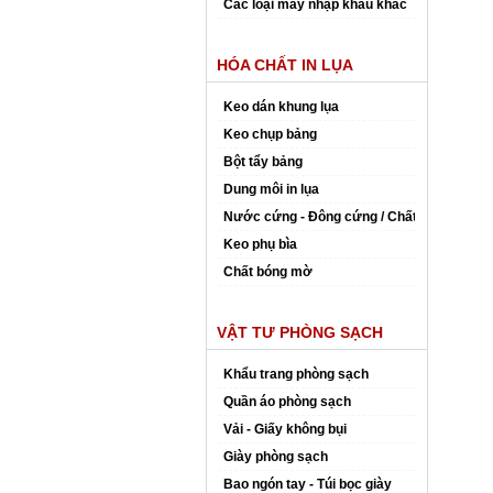
Các loại máy nhập khẩu khác
HÓA CHẤT IN LỤA
Keo dán khung lụa
Keo chụp bảng
Bột tẩy bảng
Dung môi in lụa
Nước cứng - Đông cứng / Chất đóng rắn
Keo phụ bìa
Chất bóng mờ
VẬT TƯ PHÒNG SẠCH
Khẩu trang phòng sạch
Quần áo phòng sạch
Vải - Giấy không bụi
Giày phòng sạch
Bao ngón tay - Túi bọc giày