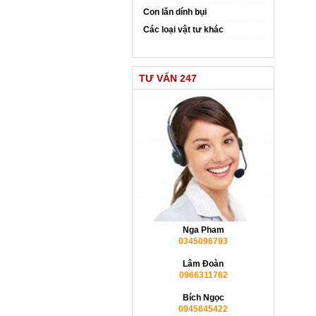
Con lăn dính bụi
Các loại vật tư khác
TƯ VẤN 247
Nga Pham
0345096793
Lâm Đoàn
0966311762
Bích Ngọc
0945645422