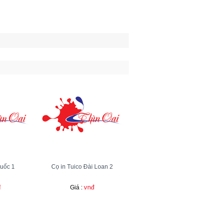
Quốc 1
Cọ in Tuico Đài Loan 2
đ
vnđ
Giá :