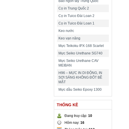
Bao ngón tay Trung Quốc
Cọ in Trung Quốc 2
Cọ in Tuico Đài Loan 2
Cọ in Tuico Đài Loan 1
Keo nước
Keo vạn năng
Mực Teikoku IPX-168 Scarlet
Mực Seiko Urethane SG740
Mực Seiko Urethane CAV
MEIBAN
H96 – MỰC IN DI ĐỘNG, IN
SỢI SÁNG KHÔNG ĐỐT BỀ
MẶT
Mực dầu Seiko Epoxy 1300
THỐNG KÊ
Đang truy cập:
10
Hôm nay:
16