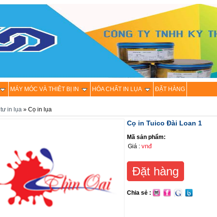
MÁY MÓC VÀ THIÊT BỊ IN
HÓA CHẤT IN LỤA
ĐẶT HÀNG
tư in lụa
» Cọ in lụa
Cọ in Tuico Đài Loan 1
Mã sản phẩm:
vnđ
Giá :
Đặt hàng
Chia sẻ :