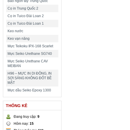
Bao ngón tay Trung Quốc
Cọ in Trung Quốc 2
Cọ in Tuico Đài Loan 2
Cọ in Tuico Đài Loan 1
Keo nước
Keo vạn năng
Mực Teikoku IPX-168 Scarlet
Mực Seiko Urethane SG740
Mực Seiko Urethane CAV
MEIBAN
H96 – MỰC IN DI ĐỘNG, IN
SỢI SÁNG KHÔNG ĐỐT BỀ
MẶT
Mực dầu Seiko Epoxy 1300
THỐNG KÊ
Đang truy cập:
9
Hôm nay:
15