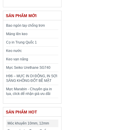
SẢN PHẨM MỚI
Bao ngón tay chống trơn
Máng lên keo
Cọ in Trung Quốc 1
Keo nước
Keo vạn năng
Mực Seiko Urethane SG740
H96 – MỰC IN DI ĐỘNG, IN SỢI
SÁNG KHÔNG ĐỐT BỀ MẶT
Mực Marabin - Chuyên gia in
lụa, click để nhận giá ưu đãi
SẢN PHẨM HOT
Móc khuyên 10mm, 12mm