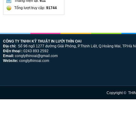
Tháng hiện tại:
611
Tổng lượt truy cập:
91744
CÔNG TY TNHH KỸ THUẬT IN LƯỚI THÌN OAI
Địa chỉ:
Số 96 ngõ 1277 đường Giải Phóng, P.Thịnh Liệt, Q.Hoàng Mai, TP.Hà N
Điện thoại :
0243 893 2592
Email:
congtythinoai@gmail.com
Website:
congtythinoai.com
Copyright © THI