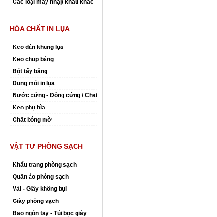
Các loại máy nhập khẩu khác
HÓA CHẤT IN LỤA
Keo dán khung lụa
Keo chụp bảng
Bột tẩy bảng
Dung môi in lụa
Nước cứng - Đông cứng / Chất đóng rắn
Keo phụ bìa
Chất bóng mờ
VẬT TƯ PHÒNG SẠCH
Khẩu trang phòng sạch
Quần áo phòng sạch
Vải - Giấy không bụi
Giày phòng sạch
Bao ngón tay - Túi bọc giày