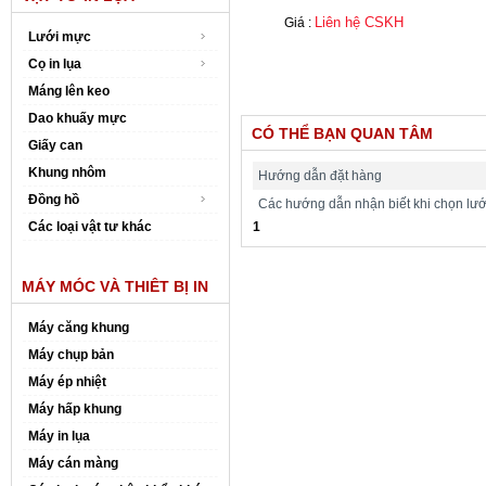
Liên hệ CSKH
Giá :
Lưới mực
Cọ in lụa
Máng lên keo
Dao khuấy mực
CÓ THỂ BẠN QUAN TÂM
Giấy can
Khung nhôm
Hướng dẫn đặt hàng
Đồng hồ
Các hướng dẫn nhận biết khi chọn lưới 
Các loại vật tư khác
1
MÁY MÓC VÀ THIÊT BỊ IN
Máy căng khung
Máy chụp bản
Máy ép nhiệt
Máy hấp khung
Máy in lụa
Máy cán màng