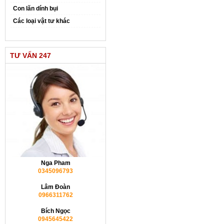
Con lăn dính bụi
Các loại vật tư khác
TƯ VẤN 247
Nga Pham
0345096793
Lâm Đoàn
0966311762
Bích Ngọc
0945645422