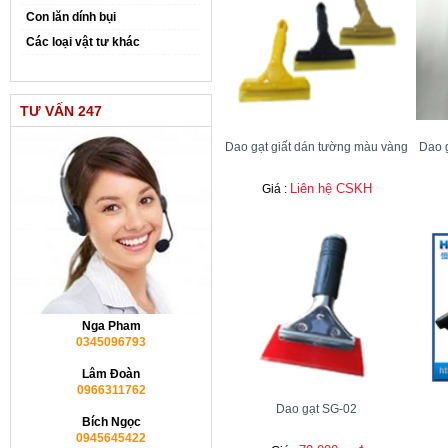
Con lăn dính bụi
Các loại vật tư khác
TƯ VẤN 247
Dao gạt giất dán tường màu vàng
Dao g
Liên hệ CSKH
Giá :
Nga Pham
0345096793
Lâm Đoàn
0966311762
Dao gạt SG-02
Bích Ngọc
0945645422