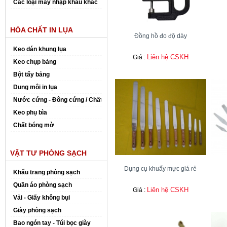
Các loại máy nhập khẩu khác
HÓA CHẤT IN LỤA
Đồng hồ đo độ dày
Keo dán khung lụa
Liên hệ CSKH
Giá :
Keo chụp bảng
Bột tẩy bảng
Dung môi in lụa
Nước cứng - Đông cứng / Chất đóng rắn
Keo phụ bìa
Chất bóng mờ
VẬT TƯ PHÒNG SẠCH
Dụng cụ khuấy mực giá rẻ
Khẩu trang phòng sạch
Quần áo phòng sạch
Liên hệ CSKH
Giá :
Vải - Giấy không bụi
Giày phòng sạch
Bao ngón tay - Túi bọc giày