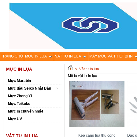
TRANG CHỦ
MỰC IN LỤA
VẬT TƯ IN LỤA
MÁY MÓC VÀ THIÊT BỊ IN
MỰC IN LỤA
Vật tư in lụa
Mô tả vật tư in lụa
Mực Marabin
Mực dầu Seiko Nhật Bản
Mực Zhong Yi
Mực Teikoku
Mực in chuyển nhiệt
Mực UV
VẬT TƯ IN LỤA
Kẹp căng lụa thủ công
Dao q