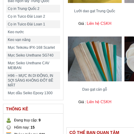
Bao ngón tay Trung Quốc
Cọ in Trung Quốc 2
Lưỡi dao gạt Trung Quốc
Cọ in Tuico Đài Loan 2
Liên hệ CSKH
Giá :
Cọ in Tuico Đài Loan 1
Keo nước
Keo vạn năng
Mực Teikoku IPX-168 Scarlet
Mực Seiko Urethane SG740
Mực Seiko Urethane CAV
MEIBAN
H96 – MỰC IN DI ĐỘNG, IN
SỢI SÁNG KHÔNG ĐỐT BỀ
MẶT
Dao gạt cán gỗ
Mực dầu Seiko Epoxy 1300
Liên hệ CSKH
Giá :
THỐNG KÊ
Đang truy cập:
9
Hôm nay:
15
CÓ THỂ BẠN QUAN TÂM