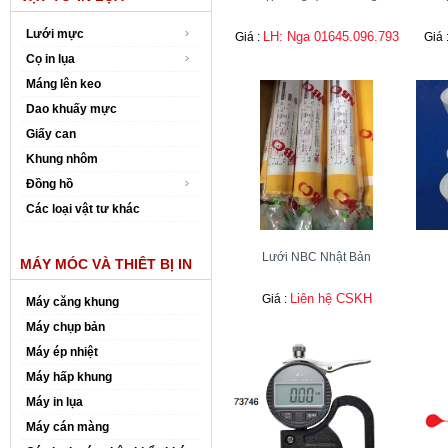
Lưới mực
LH: Nga 01645.096.793
Giá :
Giá 
Cọ in lụa
Máng lên keo
Dao khuấy mực
Giấy can
Khung nhôm
Đồng hồ
Các loại vật tư khác
Lưới NBC Nhật Bản
MÁY MÓC VÀ THIÊT BỊ IN
Liên hệ CSKH
Giá :
Máy căng khung
Máy chụp bản
Máy ép nhiệt
Máy hấp khung
Máy in lụa
Máy cán màng