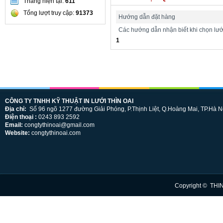
Tháng hiện tại:
611
Tổng lượt truy cập:
91373
Hướng dẫn đặt hàng
Các hướng dẫn nhận biết khi chọn lưới 
1
CÔNG TY TNHH KỸ THUẬT IN LƯỚI THÌN OAI
Địa chỉ:
Số 96 ngõ 1277 đường Giải Phóng, P.Thịnh Liệt, Q.Hoàng Mai, TP.Hà N
Điện thoại :
0243 893 2592
Email:
congtythinoai@gmail.com
Website:
congtythinoai.com
Copyright © THI