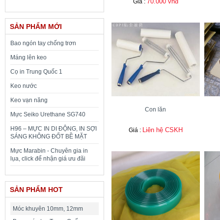
70.000 vnđ
Giá :
SẢN PHẨM MỚI
Bao ngón tay chống trơn
Máng lên keo
Cọ in Trung Quốc 1
Keo nước
Keo vạn năng
Con lăn
Mực Seiko Urethane SG740
H96 – MỰC IN DI ĐỘNG, IN SỢI
Liên hệ CSKH
Giá :
SÁNG KHÔNG ĐỐT BỀ MẶT
Mực Marabin - Chuyên gia in
lụa, click để nhận giá ưu đãi
SẢN PHẨM HOT
Móc khuyên 10mm, 12mm