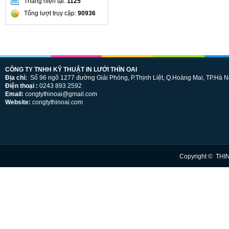
Tháng hiện tại:
1125
Tổng lượt truy cập:
90936
CÔNG TY TNHH KỸ THUẬT IN LƯỚI THÌN OAI
Địa chỉ:
Số 96 ngõ 1277 đường Giải Phóng, P.Thịnh Liệt, Q.Hoàng Mai, TP.Hà N
Điện thoại :
0243 893 2592
Email:
congtythinoai@gmail.com
Website:
congtythinoai.com
Copyright © THI