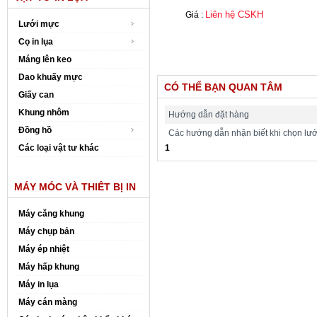
Liên hệ CSKH
Giá :
Lưới mực
Cọ in lụa
Máng lên keo
Dao khuấy mực
CÓ THỂ BẠN QUAN TÂM
Giấy can
Khung nhôm
Hướng dẫn đặt hàng
Đồng hồ
Các hướng dẫn nhận biết khi chọn lưới 
Các loại vật tư khác
1
MÁY MÓC VÀ THIÊT BỊ IN
Máy căng khung
Máy chụp bản
Máy ép nhiệt
Máy hấp khung
Máy in lụa
Máy cán màng