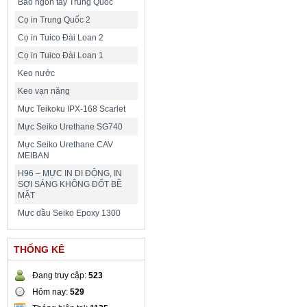
Bao ngón tay Trung Quốc
Cọ in Trung Quốc 2
Cọ in Tuico Đài Loan 2
Cọ in Tuico Đài Loan 1
Keo nước
Keo vạn năng
Mực Teikoku IPX-168 Scarlet
Mực Seiko Urethane SG740
Mực Seiko Urethane CAV
MEIBAN
H96 – MỰC IN DI ĐỘNG, IN
SỢI SÁNG KHÔNG ĐỐT BỀ
MẶT
Mực dầu Seiko Epoxy 1300
THỐNG KÊ
Đang truy cập:
523
Hôm nay:
529