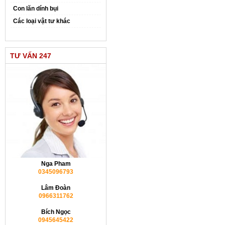
Con lăn dính bụi
Các loại vật tư khác
TƯ VẤN 247
Nga Pham
0345096793
Lâm Đoàn
0966311762
Bích Ngọc
0945645422