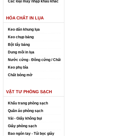
Các loại máy nhập khẩu khác
HÓA CHẤT IN LỤA
Keo dán khung lụa
Keo chụp bảng
Bột tẩy bảng
Dung môi in lụa
Nước cứng - Đông cứng / Chất đóng rắn
Keo phụ bìa
Chất bóng mờ
VẬT TƯ PHÒNG SẠCH
Khẩu trang phòng sạch
Quần áo phòng sạch
Vải - Giấy không bụi
Giày phòng sạch
Bao ngón tay - Túi bọc giày