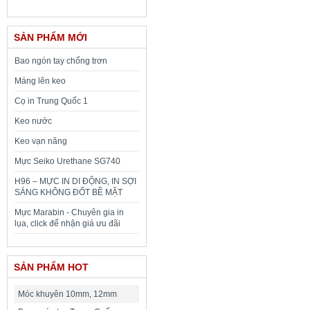
SẢN PHẨM MỚI
Bao ngón tay chống trơn
Máng lên keo
Cọ in Trung Quốc 1
Keo nước
Keo vạn năng
Mực Seiko Urethane SG740
H96 – MỰC IN DI ĐỘNG, IN SỢI
SÁNG KHÔNG ĐỐT BỀ MẶT
Mực Marabin - Chuyên gia in
lụa, click để nhận giá ưu đãi
SẢN PHẨM HOT
Móc khuyên 10mm, 12mm