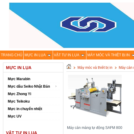
TRANG CHỦ
MỰC IN LỤA
VẬT TƯ IN LỤA
MÁY MÓC VÀ THIÊT BỊ IN
MỰC IN LỤA
Máy móc và thiêt bị in
Máy cán
Mực Marabin
Mực dầu Seiko Nhật Bản
Mực Zhong Yi
Mực Teikoku
Mực in chuyển nhiệt
Mực UV
Máy cán màng tự động SAFM 800
VẬT TƯ IN LỤA