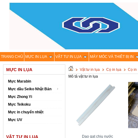
TRANG CHỦ
MỰC IN LỤA
VẬT TƯ IN LỤA
MÁY MÓC VÀ THIÊT BỊ IN
MỰC IN LỤA
Vật tư in lụa
Cọ in lụa
Cọ in 
Mô tả vật tư in lụa
Mực Marabin
Mực dầu Seiko Nhật Bản
Mực Zhong Yi
Mực Teikoku
Mực in chuyển nhiệt
Mực UV
VẬT TƯ IN LỤA
Dao gạt chịu nước