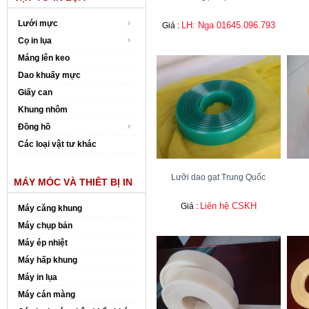
Lưới mực
LH: Nga 01645.096.793
Giá :
Cọ in lụa
Máng lên keo
Dao khuấy mực
Giấy can
Khung nhôm
Đồng hồ
Các loại vật tư khác
Lưỡi dao gạt Trung Quốc
MÁY MÓC VÀ THIÊT BỊ IN
Liên hệ CSKH
Giá :
Máy căng khung
Máy chụp bản
Máy ép nhiệt
Máy hấp khung
Máy in lụa
Máy cán màng