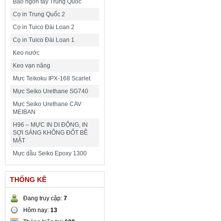
Bao ngón tay Trung Quốc
Cọ in Trung Quốc 2
Cọ in Tuico Đài Loan 2
Cọ in Tuico Đài Loan 1
Keo nước
Keo vạn năng
Mực Teikoku IPX-168 Scarlet
Mực Seiko Urethane SG740
Mực Seiko Urethane CAV
MEIBAN
H96 – MỰC IN DI ĐỘNG, IN
SỢI SÁNG KHÔNG ĐỐT BỀ
MẶT
Mực dầu Seiko Epoxy 1300
THỐNG KÊ
Đang truy cập:
7
Hôm nay:
13