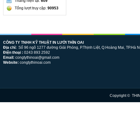
Tháng hiện tại:
609
Tổng lượt truy cập:
90953
CÔNG TY TNHH KỸ THUẬT IN LƯỚI THÌN OAI
Địa chỉ:
Số 96 ngõ 1277 đường Giải Phóng, P.Thịnh Liệt, Q.Hoàng Mai, TP.Hà N
Điện thoại :
0243 893 2592
Email:
congtythinoai@gmail.com
Website:
congtythinoai.com
Copyright © THI