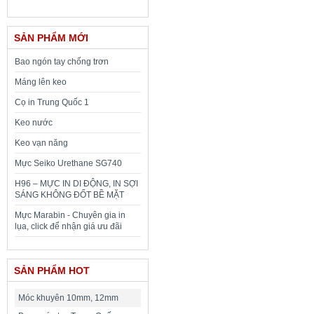
SẢN PHẨM MỚI
Bao ngón tay chống trơn
Máng lên keo
Cọ in Trung Quốc 1
Keo nước
Keo vạn năng
Mực Seiko Urethane SG740
H96 – MỰC IN DI ĐỘNG, IN SỢI
SÁNG KHÔNG ĐỐT BỀ MẶT
Mực Marabin - Chuyên gia in
lụa, click để nhận giá ưu đãi
SẢN PHẨM HOT
Móc khuyên 10mm, 12mm