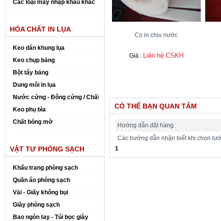
Các loại máy nhập khẩu khác
HÓA CHẤT IN LỤA
Cọ in chịu nước
Keo dán khung lụa
Liên hệ CSKH
Giá :
Keo chụp bảng
Bột tẩy bảng
Dung môi in lụa
Nước cứng - Đông cứng / Chất đóng rắn
CÓ THỂ BẠN QUAN TÂM
Keo phụ bìa
Chất bóng mờ
Hướng dẫn đặt hàng
Các hướng dẫn nhận biết khi chọn lưới 
VẬT TƯ PHÒNG SẠCH
1
Khẩu trang phòng sạch
Quần áo phòng sạch
Vải - Giấy không bụi
Giày phòng sạch
Bao ngón tay - Túi bọc giày