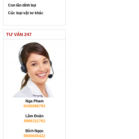
Con lăn dính bụi
Các loại vật tư khác
TƯ VẤN 247
Nga Pham
0345096793
Lâm Đoàn
0966311762
Bích Ngọc
0945645422