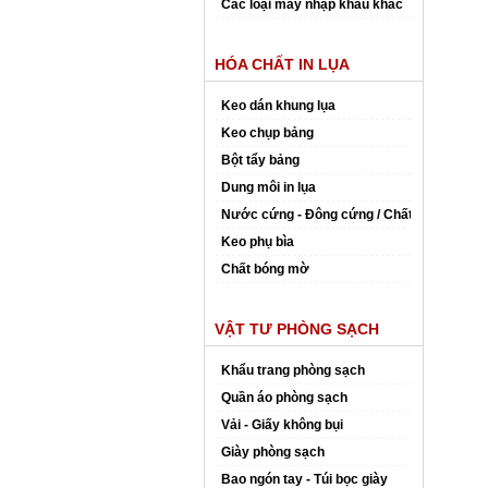
Các loại máy nhập khẩu khác
HÓA CHẤT IN LỤA
Keo dán khung lụa
Keo chụp bảng
Bột tẩy bảng
Dung môi in lụa
Nước cứng - Đông cứng / Chất đóng rắn
Keo phụ bìa
Chất bóng mờ
VẬT TƯ PHÒNG SẠCH
Khẩu trang phòng sạch
Quần áo phòng sạch
Vải - Giấy không bụi
Giày phòng sạch
Bao ngón tay - Túi bọc giày