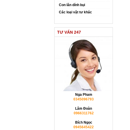
Con lăn dính bụi
Các loại vật tư khác
TƯ VẤN 247
Nga Pham
0345096793
Lâm Đoàn
0966311762
Bích Ngọc
0945645422