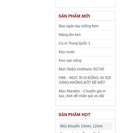
SẢN PHẨM MỚI
Bao ngón tay chống trơn
Máng lên keo
Cọ in Trung Quốc 1
Keo nước
Keo vạn năng
Mực Seiko Urethane SG740
H96 – MỰC IN DI ĐỘNG, IN SỢI
SÁNG KHÔNG ĐỐT BỀ MẶT
Mực Marabin - Chuyên gia in
lụa, click để nhận giá ưu đãi
SẢN PHẨM HOT
Móc khuyên 10mm, 12mm