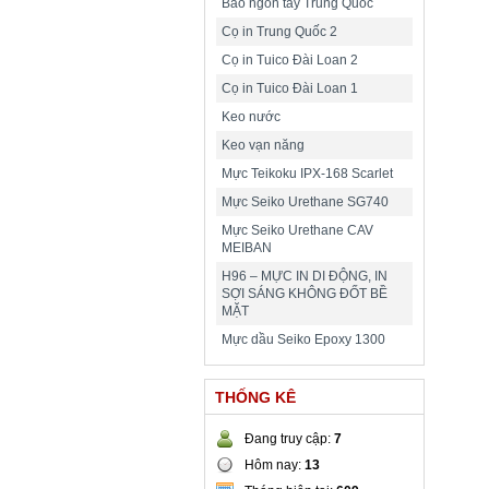
Bao ngón tay Trung Quốc
Cọ in Trung Quốc 2
Cọ in Tuico Đài Loan 2
Cọ in Tuico Đài Loan 1
Keo nước
Keo vạn năng
Mực Teikoku IPX-168 Scarlet
Mực Seiko Urethane SG740
Mực Seiko Urethane CAV
MEIBAN
H96 – MỰC IN DI ĐỘNG, IN
SỢI SÁNG KHÔNG ĐỐT BỀ
MẶT
Mực dầu Seiko Epoxy 1300
THỐNG KÊ
Đang truy cập:
7
Hôm nay:
13