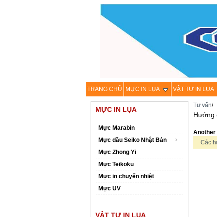
TRANG CHỦ
MỰC IN LỤA
VẬT TƯ IN LỤA
Tư vấn
/
MỰC IN LỤA
Hướng 
Mực Marabin
Another 
Mực dầu Seiko Nhật Bản
Các hư
Mực Zhong Yi
Mực Teikoku
Mực in chuyển nhiệt
Mực UV
VẬT TƯ IN LỤA