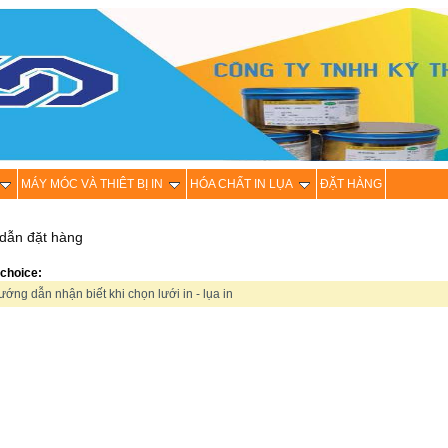
MÁY MÓC VÀ THIÊT BỊ IN
HÓA CHẤT IN LỤA
ĐẶT HÀNG
dẫn đặt hàng
choice:
ớng dẫn nhận biết khi chọn lưới in - lụa in