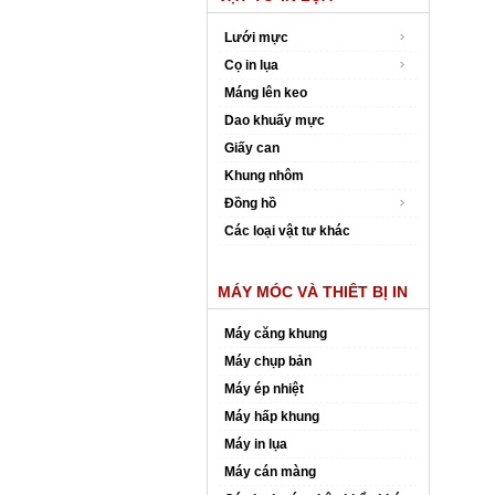
Lưới mực
Cọ in lụa
Máng lên keo
Dao khuấy mực
Giấy can
Khung nhôm
Đồng hồ
Các loại vật tư khác
MÁY MÓC VÀ THIÊT BỊ IN
Máy căng khung
Máy chụp bản
Máy ép nhiệt
Máy hấp khung
Máy in lụa
Máy cán màng