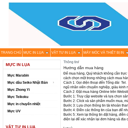
TRANG CHỦ
MỰC IN LỤA
VẬT TƯ IN LỤA
MÁY MÓC VÀ THIÊT BỊ IN
Thông tin
/
MỰC IN LỤA
Hướng dẫn mua hàng
Để mua hàng, Quý khách không cần trực 
Mực Marabin
cách chọn một trong những cách mua hà
Mực dầu Seiko Nhật Bản
Cách 1: Gọi điện thoại đến Tổng đài Tel
ngũ nhân viên chuyên nghiệp, giàu kinh 
Mực Zhong Yi
Cách 2: Đặt mua hàng Online trên Website
Bước 1: Truy cập website và lựa chọn 
Mực Teikoku
Bước 2: Click và sản phẩm muốn mua, màn
Mực in chuyển nhiệt
Bước 3: Lựa chọn thông tin tài khoản tha
Bước 4: Điền các thông tin của bạn để n
Mực UV
Bước 5: Xem lại thông tin đặt hàng, điền
điện lại để xác nhận lại đơn hàng và địa 
VẬT TƯ IN LỤA