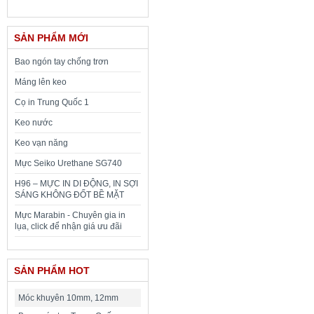
SẢN PHẨM MỚI
Bao ngón tay chống trơn
Máng lên keo
Cọ in Trung Quốc 1
Keo nước
Keo vạn năng
Mực Seiko Urethane SG740
H96 – MỰC IN DI ĐỘNG, IN SỢI
SÁNG KHÔNG ĐỐT BỀ MẶT
Mực Marabin - Chuyên gia in
lụa, click để nhận giá ưu đãi
SẢN PHẨM HOT
Móc khuyên 10mm, 12mm