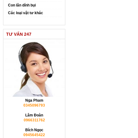
Con lăn dính bụi
Các loại vật tư khác
TƯ VẤN 247
Nga Pham
0345096793
Lâm Đoàn
0966311762
Bích Ngọc
0945645422