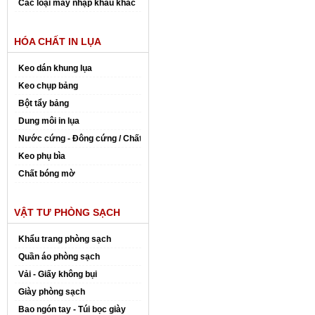
Các loại máy nhập khẩu khác
HÓA CHẤT IN LỤA
Keo dán khung lụa
Keo chụp bảng
Bột tẩy bảng
Dung môi in lụa
Nước cứng - Đông cứng / Chất đóng rắn
Keo phụ bìa
Chất bóng mờ
VẬT TƯ PHÒNG SẠCH
Khẩu trang phòng sạch
Quần áo phòng sạch
Vải - Giấy không bụi
Giày phòng sạch
Bao ngón tay - Túi bọc giày