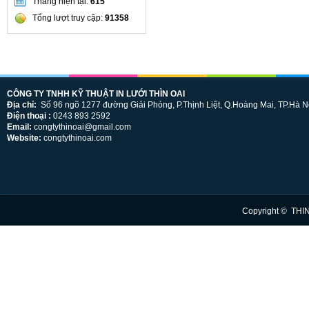
Tháng hiện tại:
615
Tổng lượt truy cập:
91358
CÔNG TY TNHH KỸ THUẬT IN LƯỚI THÌN OAI
Địa chỉ:
Số 96 ngõ 1277 đường Giải Phóng, P.Thịnh Liệt, Q.Hoàng Mai, TP.Hà N
Điện thoại :
0243 893 2592
Email:
congtythinoai@gmail.com
Website:
congtythinoai.com
Copyright © THI