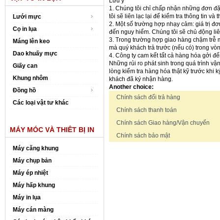
Lưu ý
1. Chúng tôi chỉ chấp nhận những đơn đặt 
tôi sẽ liên lạc lại để kiểm tra thông tin v
Lưới mực
2. Một số trường hợp nhạy cảm: giá trị đơ
Cọ in lụa
đến nguy hiểm. Chúng tôi sẽ chủ động liên
3. Trong trường hợp giao hàng chậm trễ m
Máng lên keo
mà quý khách trả trước (nếu có) trong vò
Dao khuấy mực
4. Công ty cam kết tất cả hàng hóa gởi 
Những rủi ro phát sinh trong quá trình v
Giấy can
lòng kiểm tra hàng hóa thật kỹ trước khi 
Khung nhôm
khách đã ký nhận hàng.
Another choice:
Đồng hồ
Chính sách đổi trả hàng
Các loại vật tư khác
Chính sách thanh toán
Chính sách Giao hàng/Vận chuyển
MÁY MÓC VÀ THIÊT BỊ IN
Chính sách bảo mật
Máy căng khung
Máy chụp bản
Máy ép nhiệt
Máy hấp khung
Máy in lụa
Máy cán màng