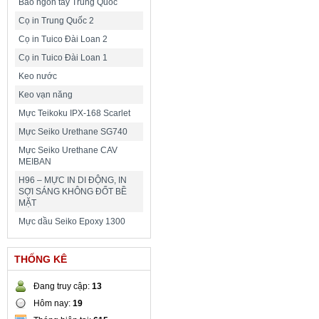
Bao ngón tay Trung Quốc
Cọ in Trung Quốc 2
Cọ in Tuico Đài Loan 2
Cọ in Tuico Đài Loan 1
Keo nước
Keo vạn năng
Mực Teikoku IPX-168 Scarlet
Mực Seiko Urethane SG740
Mực Seiko Urethane CAV
MEIBAN
H96 – MỰC IN DI ĐỘNG, IN
SỢI SÁNG KHÔNG ĐỐT BỀ
MẶT
Mực dầu Seiko Epoxy 1300
THỐNG KÊ
Đang truy cập:
13
Hôm nay:
19