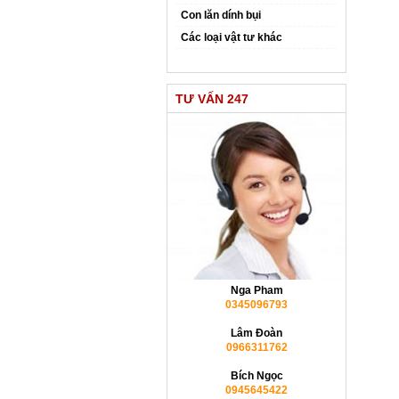
Con lăn dính bụi
Các loại vật tư khác
TƯ VẤN 247
Nga Pham
0345096793
Lâm Đoàn
0966311762
Bích Ngọc
0945645422