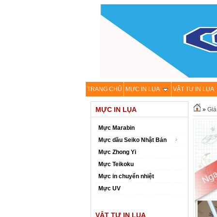
TRANG CHỦ
MỰC IN LỤA
VẬT TƯ IN LỤA
MỰC IN LỤA
»
Giá
Mực Marabin
Mực dầu Seiko Nhật Bản
Mực Zhong Yi
Mực Teikoku
Mực in chuyển nhiệt
Mực UV
VẬT TƯ IN LỤA