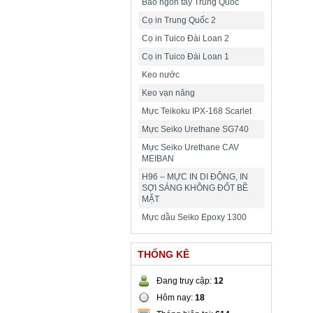
Bao ngón tay Trung Quốc
Cọ in Trung Quốc 2
Cọ in Tuico Đài Loan 2
Cọ in Tuico Đài Loan 1
Keo nước
Keo vạn năng
Mực Teikoku IPX-168 Scarlet
Mực Seiko Urethane SG740
Mực Seiko Urethane CAV
MEIBAN
H96 – MỰC IN DI ĐỘNG, IN
SỢI SÁNG KHÔNG ĐỐT BỀ
MẶT
Mực dầu Seiko Epoxy 1300
THỐNG KÊ
Đang truy cập:
12
Hôm nay:
18