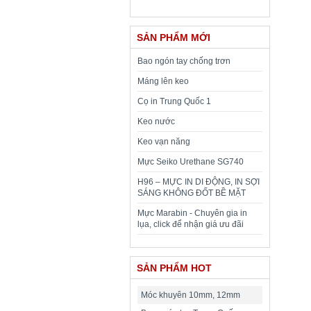
SẢN PHẨM MỚI
Bao ngón tay chống trơn
Máng lên keo
Cọ in Trung Quốc 1
Keo nước
Keo vạn năng
Mực Seiko Urethane SG740
H96 – MỰC IN DI ĐỘNG, IN SỢI
SÁNG KHÔNG ĐỐT BỀ MẶT
Mực Marabin - Chuyên gia in
lụa, click để nhận giá ưu đãi
SẢN PHẨM HOT
Móc khuyên 10mm, 12mm