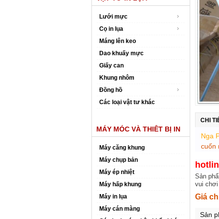
Lưới mực
Cọ in lụa
Máng lên keo
Dao khuấy mực
Giấy can
Khung nhôm
Đồng hồ
Các loại vật tư khác
CHI T
MÁY MÓC VÀ THIÊT BỊ IN
Nga 
cuốn 
Máy căng khung
Máy chụp bản
hotli
Máy ép nhiệt
Sản phẩm
vui chơi
Máy hấp khung
Giá c
Máy in lụa
Máy cán màng
Sản p