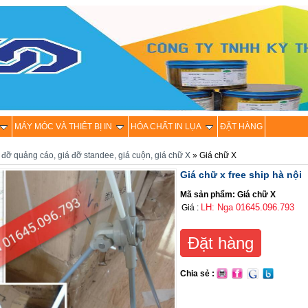
MÁY MÓC VÀ THIÊT BỊ IN
HÓA CHẤT IN LỤA
ĐẶT HÀNG
 đỡ quảng cáo, giá đỡ standee, giá cuộn, giá chữ X
» Giá chữ X
Giá chữ x free ship hà nội
Mã sản phẩm: Giá chữ X
LH: Nga 01645.096.793
Giá :
Đặt hàng
Chia sẻ :