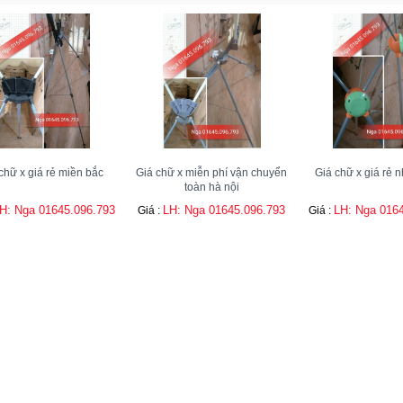
chữ x giá rẻ miền bắc
Giá chữ x miễn phí vận chuyển
Giá chữ x giá rẻ n
toàn hà nội
H: Nga 01645.096.793
LH: Nga 01645.096.793
LH: Nga 016
Giá :
Giá :