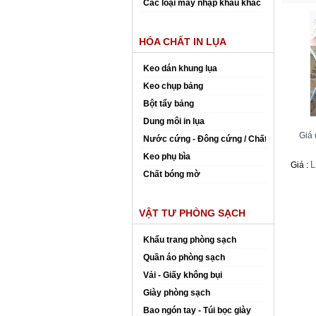
Các loại máy nhập khẩu khác
HÓA CHẤT IN LỤA
Keo dán khung lụa
Keo chụp bảng
Bột tẩy bảng
Dung môi in lụa
Giá 
Nước cứng - Đông cứng / Chất đóng rắn
Keo phụ bìa
L
Giá :
Chất bóng mờ
VẬT TƯ PHÒNG SẠCH
Khẩu trang phòng sạch
Quần áo phòng sạch
Vải - Giấy không bụi
Giày phòng sạch
Bao ngón tay - Túi bọc giày