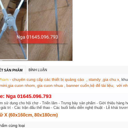
BÌNH LUẬN
IẾT SẢN PHẨM
Pham
-
chuyên cung cấp các thiết bị quảng cáo
,
standy
,
gia chu x
,
khu
mini
,
gia cuon nhom
,
gia cuon nhua
,
banner cuốn
,
kệ để tài liệu
,
với nh
ne: Nga 01645.096.793
 sử dụng cho hội chợ - Triển lãm - Trưng bày sản phẩm - Giới thiệu hàng hó
 giải trí - Các trận đấu thể thao - Các buổi biểu diễn nghệ thuật - Lễ khái trư
hữ X (60x160cm, 80x180cm)
hẩm cùng loại