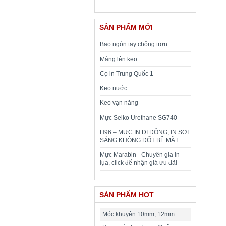
SẢN PHẨM MỚI
Bao ngón tay chống trơn
Máng lên keo
Cọ in Trung Quốc 1
Keo nước
Keo vạn năng
Mực Seiko Urethane SG740
H96 – MỰC IN DI ĐỘNG, IN SỢI
SÁNG KHÔNG ĐỐT BỀ MẶT
Mực Marabin - Chuyên gia in
lụa, click để nhận giá ưu đãi
SẢN PHẨM HOT
Móc khuyên 10mm, 12mm