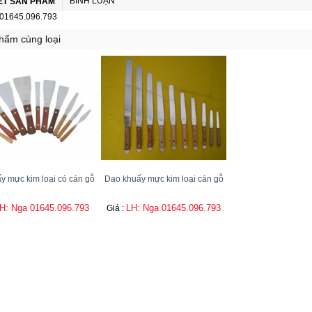
BÌNH LUẬN
IẾT SẢN PHẨM
 01645.096.793
hẩm cùng loại
y mực kim loại có cán gỗ
Dao khuấy mực kim loại cán gỗ
H: Nga 01645.096.793
LH: Nga 01645.096.793
Giá :