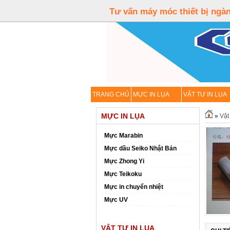
Tư vấn máy móc thiết bị ngàn
TRANG CHỦ
MỰC IN LỤA
VẬT TƯ IN LỤA
MỰC IN LỤA
»
Vật 
Mực Marabin
Mực dầu Seiko Nhật Bản
Mực Zhong Yi
Mực Teikoku
Mực in chuyển nhiệt
Mực UV
VẬT TƯ IN LỤA