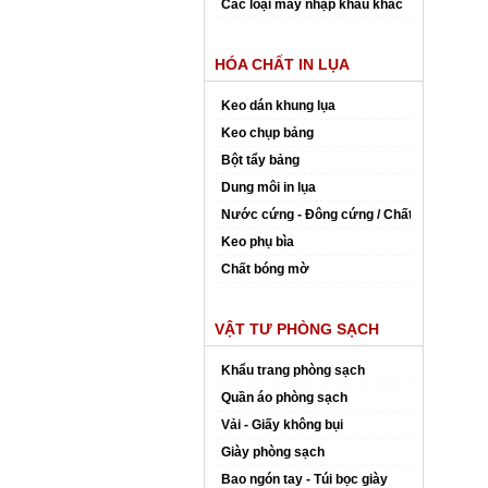
Các loại máy nhập khẩu khác
HÓA CHẤT IN LỤA
Keo dán khung lụa
Keo chụp bảng
Bột tẩy bảng
Dung môi in lụa
Nước cứng - Đông cứng / Chất đóng rắn
Keo phụ bìa
Chất bóng mờ
VẬT TƯ PHÒNG SẠCH
Khẩu trang phòng sạch
Quần áo phòng sạch
Vải - Giấy không bụi
Giày phòng sạch
Bao ngón tay - Túi bọc giày