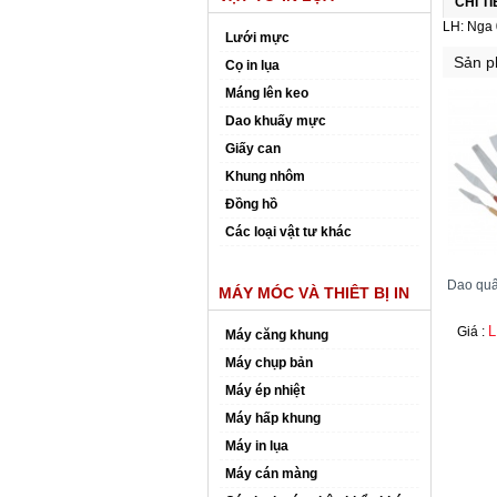
CHI T
LH: Nga
Lưới mực
Sản p
Cọ in lụa
Máng lên keo
Dao khuấy mực
Giấy can
Khung nhôm
Đồng hồ
Các loại vật tư khác
Dao quấ
MÁY MÓC VÀ THIÊT BỊ IN
L
Giá :
Máy căng khung
Máy chụp bản
Máy ép nhiệt
Máy hấp khung
Máy in lụa
Máy cán màng