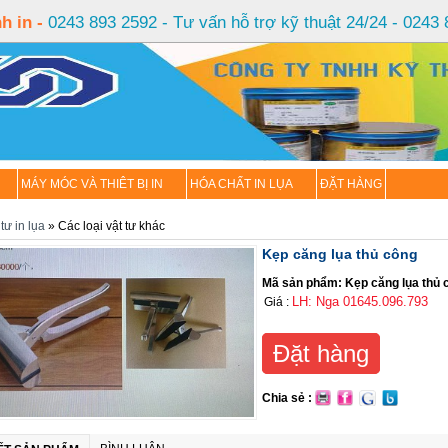
h in -
0243 893 2592 - Tư vấn hỗ trợ kỹ thuật 24/24 - 0243
FREE:
Tư vấn kỹ thuật in
MÁY MÓC VÀ THIÊT BỊ IN
HÓA CHẤT IN LỤA
ĐẶT HÀNG
tư in lụa
» Các loại vật tư khác
Kẹp căng lụa thủ công
Mã sản phẩm: Kẹp căng lụa thủ 
LH: Nga 01645.096.793
Giá :
Đặt hàng
Chia sẻ :