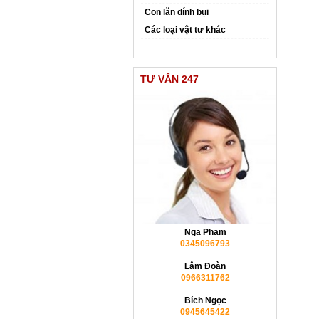
Con lăn dính bụi
Các loại vật tư khác
TƯ VẤN 247
Nga Pham
0345096793
Lâm Đoàn
0966311762
Bích Ngọc
0945645422