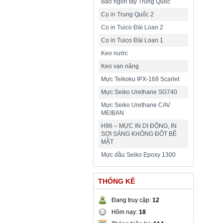
Bao ngón tay Trung Quốc
Cọ in Trung Quốc 2
Cọ in Tuico Đài Loan 2
Cọ in Tuico Đài Loan 1
Keo nước
Keo vạn năng
Mực Teikoku IPX-168 Scarlet
Mực Seiko Urethane SG740
Mực Seiko Urethane CAV
MEIBAN
H96 – MỰC IN DI ĐỘNG, IN
SỢI SÁNG KHÔNG ĐỐT BỀ
MẶT
Mực dầu Seiko Epoxy 1300
THỐNG KÊ
Đang truy cập:
12
Hôm nay:
18