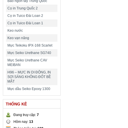
Bao ngón tay Trung Quốc
Cọ in Trung Quốc 2
Cọ in Tuico Đài Loan 2
Cọ in Tuico Đài Loan 1
Keo nước
Keo vạn năng
Mực Teikoku IPX-168 Scarlet
Mực Seiko Urethane SG740
Mực Seiko Urethane CAV
MEIBAN
H96 – MỰC IN DI ĐỘNG, IN
SỢI SÁNG KHÔNG ĐỐT BỀ
MẶT
Mực dầu Seiko Epoxy 1300
THỐNG KÊ
Đang truy cập:
7
Hôm nay:
13