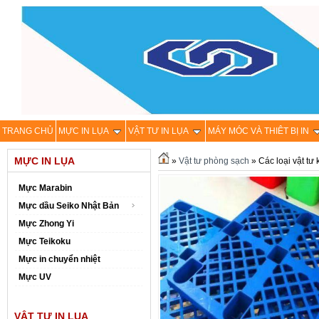
TRANG CHỦ
MỰC IN LỤA
VẬT TƯ IN LỤA
MÁY MÓC VÀ THIÊT BỊ IN
MỰC IN LỤA
»
Vật tư phòng sạch
» Các loại vật tư
Mực Marabin
Mực dầu Seiko Nhật Bản
Mực Zhong Yi
Mực Teikoku
Mực in chuyển nhiệt
Mực UV
VẬT TƯ IN LỤA