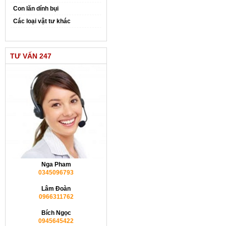
Con lăn dính bụi
Các loại vật tư khác
TƯ VẤN 247
Nga Pham
0345096793
Lâm Đoàn
0966311762
Bích Ngọc
0945645422