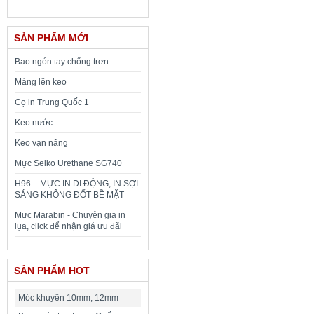
SẢN PHẨM MỚI
Bao ngón tay chống trơn
Máng lên keo
Cọ in Trung Quốc 1
Keo nước
Keo vạn năng
Mực Seiko Urethane SG740
H96 – MỰC IN DI ĐỘNG, IN SỢI
SÁNG KHÔNG ĐỐT BỀ MẶT
Mực Marabin - Chuyên gia in
lụa, click để nhận giá ưu đãi
SẢN PHẨM HOT
Móc khuyên 10mm, 12mm