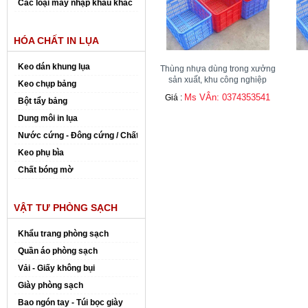
Các loại máy nhập khẩu khác
HÓA CHẤT IN LỤA
Keo dán khung lụa
Thùng nhựa dùng trong xưởng
sản xuất, khu công nghiệp
Keo chụp bảng
Ms VÂn: 0374353541
Giá :
Bột tẩy bảng
Dung môi in lụa
Nước cứng - Đông cứng / Chất đóng rắn
Keo phụ bìa
Chất bóng mờ
VẬT TƯ PHÒNG SẠCH
Khẩu trang phòng sạch
Quần áo phòng sạch
Vải - Giấy không bụi
Giày phòng sạch
Bao ngón tay - Túi bọc giày