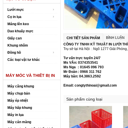
Lưới mực
Cọ in lụa
Máng lên keo
Dao khuấy mực
BÌNH LUẬN
CHI TIẾT SẢN PHẨM
Giấy can
CÔNG TY TNHH KỸ THUẬT IN LƯỚI THÌ
Khung nhôm
Trụ sở tại Hà Nội : Ngõ 1277 Giải Phóng
Đồng hồ
Tư vấn trực tuyến 24/7
Các loại vật tư khác
Ms VÂn: 0374353541
Ms Nga
：
01645 096 793
Mr Đoàn : 0966 311 762
MÁY MÓC VÀ THIÊT BỊ IN
Máy bàn: 04.3863.2592
Email:
congtythinoai@gmail.com
Máy căng khung
Máy chụp bản
Sản phẩm cùng loại
Máy ép nhiệt
Máy hấp khung
Máy in lụa
Máy cán màng