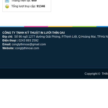
Tháng hiện tại:
609
Tổng lượt truy cập:
91346
CÔNG TY TNHH KỸ THUẬT IN LƯỚI THÌN OAI
Địa chỉ:
Số 96 ngõ 1277 đường Giải Phóng, P.Thịnh Liệt, Q.Hoàng Mai, TP.Hà N
Điện thoại :
0243 893 2592
Email:
congtythinoai@gmail.com
Website:
congtythinoai.com
Copyright © THI